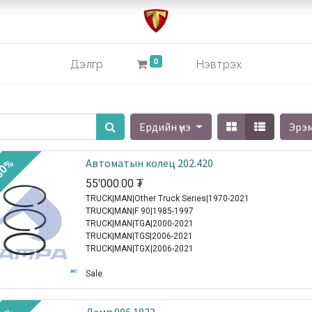
0
Дэлгүүр
Нэвтрэх
Ердийн үнэ
Эрэ
Автоматын колец 202.420
30%
55'000.00
₮
TRUCK|MAN|Other Truck Series|1970-2021
TRUCK|MAN|F 90|1985-1997
TRUCK|MAN|TGA|2000-2021
TRUCK|MAN|TGS|2006-2021
TRUCK|MAN|TGX|2006-2021
Sale