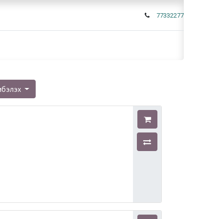
77332277
мбэлэх