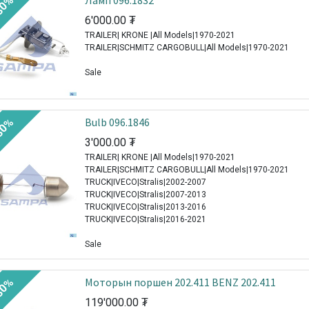
Ламп 096.1832
30%
6'000.00
₮
TRAILER| KRONE |All Models|1970-2021
TRAILER|SCHMITZ CARGOBULL|All Models|1970-2021
Sale
Bulb 096.1846
30%
3'000.00
₮
TRAILER| KRONE |All Models|1970-2021
TRAILER|SCHMITZ CARGOBULL|All Models|1970-2021
TRUCK|IVECO|Stralis|2002-2007
TRUCK|IVECO|Stralis|2007-2013
TRUCK|IVECO|Stralis|2013-2016
TRUCK|IVECO|Stralis|2016-2021
Sale
Моторын поршен 202.411 BENZ 202.411
30%
119'000.00
₮