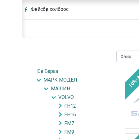
Фейсбүүк холбоос
Бүх Бараа
10%-
МАРК МОДЕЛ
МАШИН
VOLVO
FH12
FH16
FM7
FM9