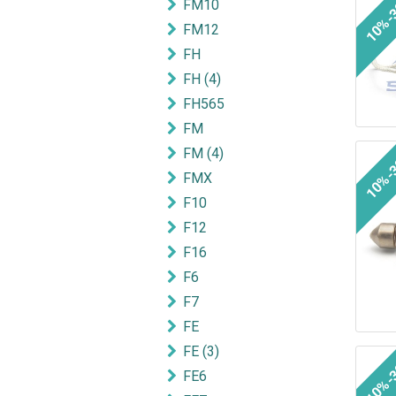
10%-
FM10
FM12
FH
FH (4)
FH565
FM
FM (4)
10%-
FMX
F10
F12
F16
F6
F7
FE
FE (3)
10%-
FE6