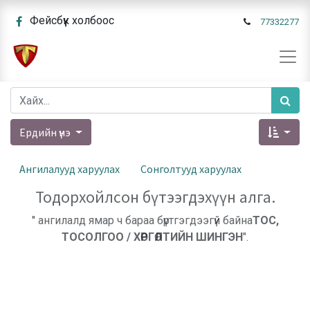
Фейсбүүк холбоос
77332277
Ердийн үнэ
Ангилалууд харуулах
Сонголтууд харуулах
Тодорхойлсон бүтээгдэхүүн алга.
'' ангилалд ямар ч бараа бүртгэгдээгүй байна
ТОС,
ТОСОЛГОО / ХӨРГӨЛТИЙН ШИНГЭН
".