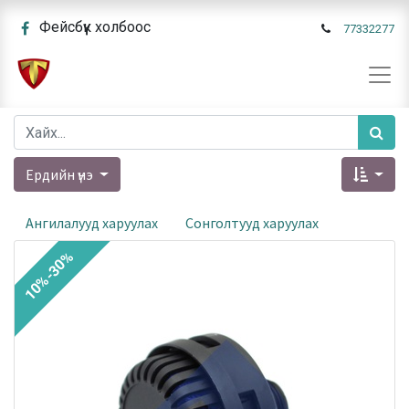
Фейсбүүк холбоос
77332277
Ердийн үнэ
Ангилалууд харуулах
Сонголтууд харуулах
10%-30%