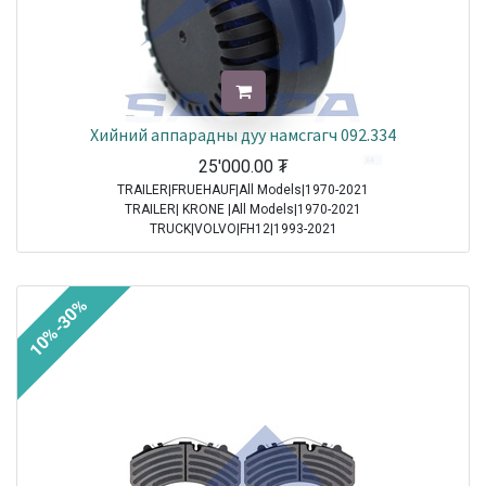
Хийний аппарадны дуу намсгагч 092.334
25'000.00
₮
TRAILER|FRUEHAUF|All Models|1970-2021
TRAILER| KRONE |All Models|1970-2021
TRUCK|VOLVO|FH12|1993-2021
TRUCK|VOLVO|FH16|1993-2021
TRUCK|VOLVO|FL6|1985-2000
TRUCK|VOLVO|FM10|1998-2001
10%-30%
TRUCK|VOLVO|FM12|1998-2005
TRUCK|VOLVO|FM7|1998-2001
TRUCK|VOLVO|FM9|2001-2005
TRUCK|VOLVO|FS7|1994-1996
TRUCK|MAN|Other Truck Series|1970-2021
TRUCK|MAN|F 90|1985-1997
TRUCK|SCANIA|3 Series Truck|1987-1996
TRUCK|IVECO|Eurocargo I|1991-2003
TRUCK|IVECO|Eurostar|1992-2002
TRUCK|IVECO|Eurotech|1992-2002