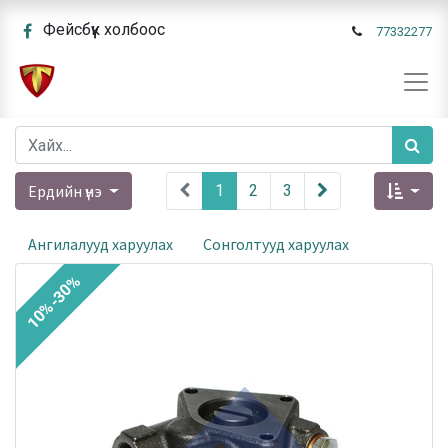
Фейсбүүк холбоос
77332277
Ердийн үнэ
1
2
3
Ангилалууд харуулах
Сонголтууд харуулах
10%-30%