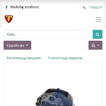
Фейсбүүк холбоос
77332277
Ердийн үнэ
Ангилалууд харуулах
Сонголтууд харуулах