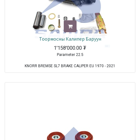
Тоормосны Калипер Баруун
1'158'000.00
₮
Parameter 22.5
KNORR BREMSE SL7 BRAKE CALIPER EU 1970 - 2021
MERCEDES Actros MP2/MP3 TRUCK EU 2002 - 2021
MERCEDES Axor 2 TRUCK EU 2004 - 2021
MERCEDES Actros TRUCK EU 1996 - 2002
MERCEDES Arocs TRUCK EU 2013 - 2021
MERCEDES Actros MP4 TRUCK EU 2011 - 2021
MERCEDES Other Truck Series TRUCK EU 1970 - 2021
MERCEDES Econic TRUCK EU 1998 - 2021
MERCEDES Axor TRUCK EU 2001 - 2004
MERCEDES Antos TRUCK EU 2012 - 2021