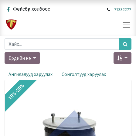
Фейсбүүк холбоос
77332277
Ердийн үнэ
Ангилалууд харуулах
Сонголтууд харуулах
10%-30%