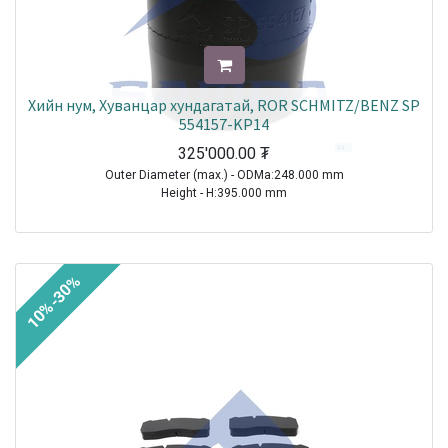
Хийн нум, Хуванцар хундагатай, ROR SCHMITZ/BENZ SP
554157-KP14
325'000.00
₮
Outer Diameter (max.) - ODMa:248.000 mm
Height - H:395.000 mm
TRAILER|ROR-MERITOR|Other Axle Series|1970-2021
TRAILER|SCHMITZ CARGOBULL|All Models|1970-2021
TRUCK|MERCEDES|Airmaster Axle|1970-2021
10%-30%
TRUCK|MERCEDES|Actros MP2/MP3|2002-2021
TRUCK|MERCEDES|Atego 2|2004-2021
Sale