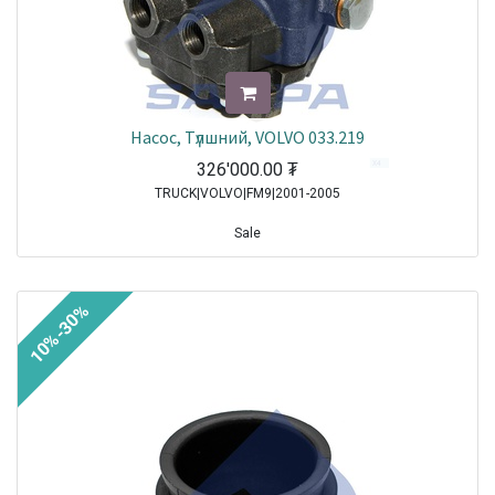
Насос, Tүлшний, VOLVO 033.219
326'000.00
₮
TRUCK|VOLVO|FM9|2001-2005
Sale
10%-30%