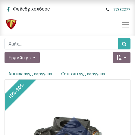
Фейсбүүк холбоос
77332277
Ердийн үнэ
Ангилалууд харуулах
Сонголтууд харуулах
10%-30%