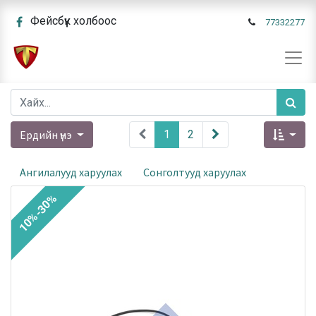
Фейсбүүк холбоос
77332277
Ердийн үнэ
1
2
Ангилалууд харуулах
Сонголтууд харуулах
10%-30%