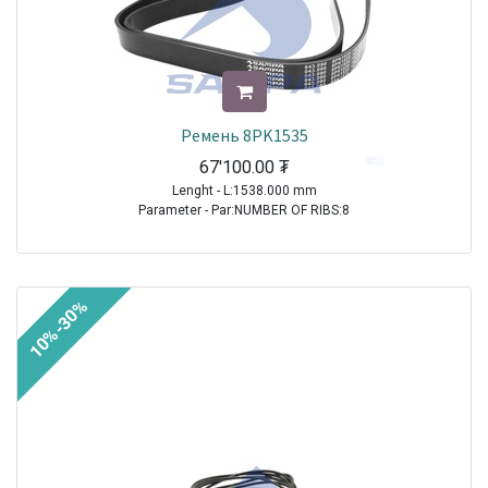
Ремень 8PK1535
67'100.00
₮
Lenght - L:1538.000 mm
Parameter - Par:NUMBER OF RIBS:8
TRUCK|VOLVO|FH12|1993-2021
TRUCK|VOLVO|FH16|1993-2021
TRUCK|VOLVO|FM9|2001-2005
10%-30%
TRUCK|VOLVO|FMX|2010-2021
TRUCK|SCANIA|4 Series Truck|1994-2008
TRUCK|MERCEDES|Actros|1996-2002
TRUCK|MERCEDES|Atego|1998-2004
TRUCK|MERCEDES|Axor|2001-2004
TRUCK|MERCEDES|Atego 2|2004-2021
TRUCK|MERCEDES|Axor 2|2004-2021