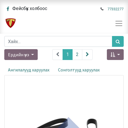
Фейсбүүк холбоос
77332277
Ердийн үнэ
1
2
Ангилалууд харуулах
Сонголтууд харуулах