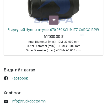
Чиргүүлний Нумны втулка 070.060 SCHMITZ CARGO BPW
61'000.00
₮
Inner Diameter (min.) - IDMi:30.000 mm
Outer Diameter (min.) - ODMi:41.000 mm
Outer Diameter (max.) - ODMa:60.000 mm
Height - H:102.000 mm
Internal Height - IH:98.000 mm
TRAILER|BPW|AL|1970-2021
Биднийг дагах
TRAILER|BPW|O|1970-2021
TRAILER|BPW|SL|1970-2021
Facebook
TRAILER|BPW|Trailing arm ( width 100 mm )|1970-2021
TRAILER|ROR-MERITOR|FL11000 Series|1970-2021
TRAILER|ROR-MERITOR|FL9000 Series|1970-2021
Холбоос
TRAILER|ROR-MERITOR|FP11000 Series|1970-2021
TRAILER|SCHMITZ CARGOBULL|All Models|1970-2021
info@truckdoctor.mn
Sale