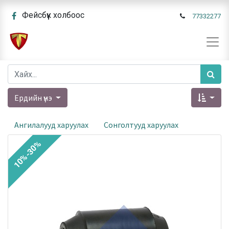
Фейсбүүк холбоос
77332277
Ердийн үнэ
Ангилалууд харуулах
Сонголтууд харуулах
10%-30%