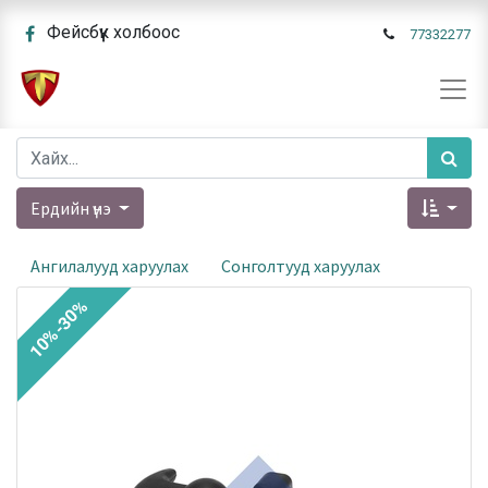
Фейсбүүк холбоос
77332277
Ердийн үнэ
Ангилалууд харуулах
Сонголтууд харуулах
10%-30%