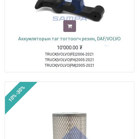
Аккумляторын таг тогтоогч резин, DAF/VOLVO
10'000.00
₮
TRUCK|VOLVO|FE|2006-2021
TRUCK|VOLVO|FH|2005-2021
TRUCK|VOLVO|FM|2005-2021
TRUCK|DAF|95XF|1997-2002
TRUCK|DAF|65CF|1998-2000
TRUCK|DAF|75CF|1998-2000
10%-30%
TRUCK|DAF|85CF|1998-2000
TRUCK|MERCEDES|Atego|1998-2004
TRUCK|MERCEDES|Axor|2001-2004
TRUCK|DAF|CF65|2001-2013
TRUCK|DAF|CF75|2001-2013
TRUCK|DAF|CF85|2001-2013
TRUCK|DAF|XF95|2002-2006
TRUCK|MERCEDES|Atego 2|2004-2021
TRUCK|MERCEDES|Axor 2|2004-2021
TRUCK|DAF|XF105|2005-2021