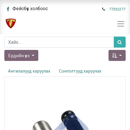
Фейсбүүк холбоос
77332277
Ердийн үнэ
Ангилалууд харуулах
Сонголтууд харуулах