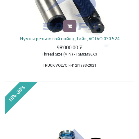
Нумны резьвотой пайлц, Гайк, VOLVO 030.524
98'000.00
₮
Thread Size (Min.) - TSMi:M36X3
TRUCK|VOLVO|FH12|1993-2021
TRUCK|VOLVO|FH16|1993-2021
TRUCK|VOLVO|FL10|1985-1998
TRUCK|VOLVO|FL12|1995-1998
10%-30%
TRUCK|VOLVO|FL7|1991-1998