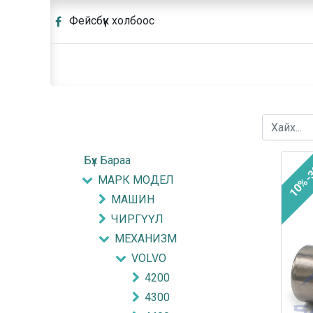
Фейсбүүк холбоос
Бүх Бараа
10%-
МАРК МОДЕЛ
МАШИН
ЧИРГҮҮЛ
МЕХАНИЗМ
VOLVO
4200
4300