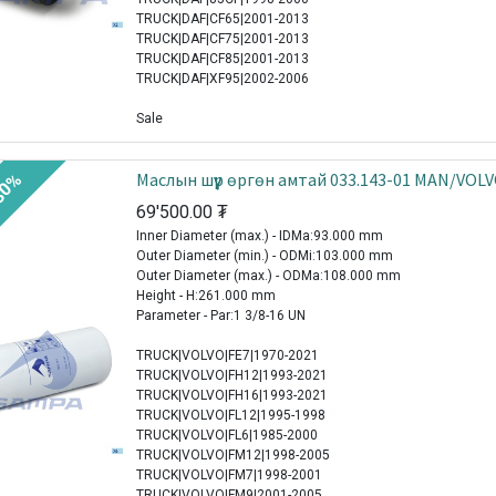
TRUCK|DAF|CF65|2001-2013
TRUCK|DAF|CF75|2001-2013
TRUCK|DAF|CF85|2001-2013
TRUCK|DAF|XF95|2002-2006
Sale
Mаслын шүүр өргөн амтай 033.143-01 MAN/VOL
30%
69'500.00
₮
Inner Diameter (max.) - IDMa:93.000 mm
Outer Diameter (min.) - ODMi:103.000 mm
Outer Diameter (max.) - ODMa:108.000 mm
Height - H:261.000 mm
Parameter - Par:1 3/8-16 UN
TRUCK|VOLVO|FE7|1970-2021
TRUCK|VOLVO|FH12|1993-2021
TRUCK|VOLVO|FH16|1993-2021
TRUCK|VOLVO|FL12|1995-1998
TRUCK|VOLVO|FL6|1985-2000
TRUCK|VOLVO|FM12|1998-2005
TRUCK|VOLVO|FM7|1998-2001
TRUCK|VOLVO|FM9|2001-2005