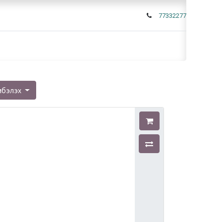
77332277
мбэлэх