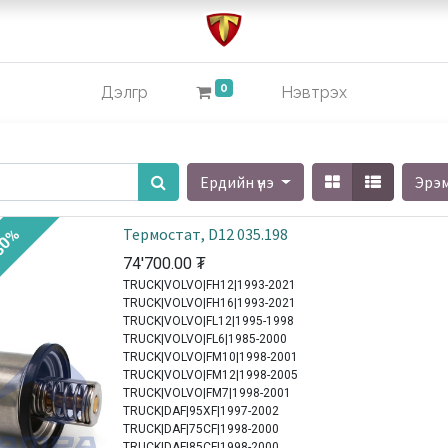
0
Дэлгүүр
Нэвтрэх
Ердийн үнэ
Эрэ
Термостат, D12 035.198
30%
74'700.00
₮
TRUCK|VOLVO|FH12|1993-2021
TRUCK|VOLVO|FH16|1993-2021
TRUCK|VOLVO|FL12|1995-1998
TRUCK|VOLVO|FL6|1985-2000
TRUCK|VOLVO|FM10|1998-2001
TRUCK|VOLVO|FM12|1998-2005
TRUCK|VOLVO|FM7|1998-2001
TRUCK|DAF|95XF|1997-2002
TRUCK|DAF|75CF|1998-2000
TRUCK|DAF|85CF|1998-2000