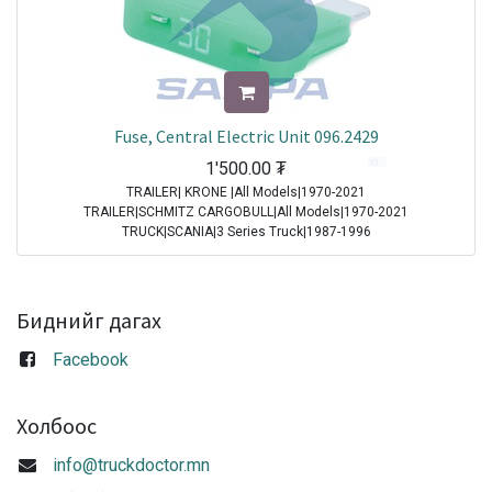
Fuse, Central Electric Unit 096.2429
1'500.00
₮
TRAILER| KRONE |All Models|1970-2021
TRAILER|SCHMITZ CARGOBULL|All Models|1970-2021
TRUCK|SCANIA|3 Series Truck|1987-1996
TRUCK|IVECO|Eurocargo I|1991-2003
TRUCK|IVECO|Eurostar|1992-2002
TRUCK|IVECO|Eurotech|1992-2002
TRUCK|SCANIA|4 Series Truck|1994-2008
Биднийг дагах
TRUCK|DAF|95XF|1997-2002
TRUCK|DAF|75CF|1998-2000
Facebook
TRUCK|DAF|85CF|1998-2000
TRUCK|IVECO|Powerstar|1999-2009
TRUCK|DAF|CF65|2001-2013
Холбоос
TRUCK|DAF|CF75|2001-2013
TRUCK|DAF|CF85|2001-2013
info@truckdoctor.mn
TRUCK|DAF|XF95|2002-2006
TRUCK|IVECO|Stralis|2002-2007