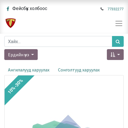
Фейсбүүк холбоос
77332277
Ердийн үнэ
Ангилалууд харуулах
Сонголтууд харуулах
10%-30%