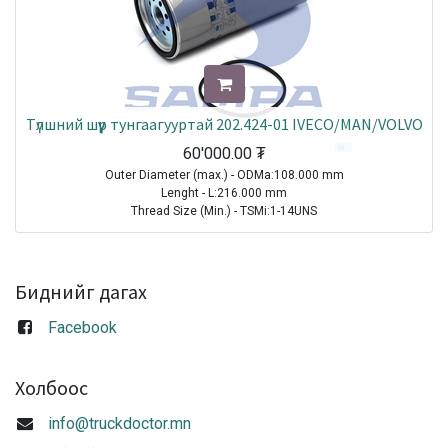
Түлшний шүүр тунгаагууртай 202.424-01 IVECO/MAN/VOLVO
60'000.00
₮
Outer Diameter (max.) - ODMa:108.000 mm
Lenght - L:216.000 mm
Thread Size (Min.) - TSMi:1-14UNS
Parameter - Par:3 3/4-10UNS
TRUCK|MAN|Other Truck Series|1970-2021
TRUCK|MAN|M 2000 L|1995-2007
Биднийг дагах
TRUCK|MERCEDES|Actros|1996-2002
TRUCK|MERCEDES|Atego|1998-2004
Facebook
TRUCK|MERCEDES|Econic|1998-2021
TRUCK|IVECO|Powerstar|1999-2009
TRUCK|MAN|TGA|2000-2021
Холбоос
TRUCK|MERCEDES|Axor|2001-2004
TRUCK|IVECO|Stralis|2002-2007
info@truckdoctor.mn
TRUCK|MERCEDES|Actros MP2/MP3|2002-2021
TRUCK|MAN|TGL|2004-2021