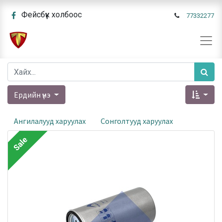
Фейсбүүк холбоос
77332277
Ердийн үнэ
Ангилалууд харуулах
Сонголтууд харуулах
Sale