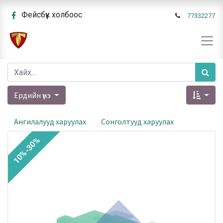
Фейсбүүк холбоос
77332277
Ердийн үнэ
Ангилалууд харуулах
Сонголтууд харуулах
10%-30%