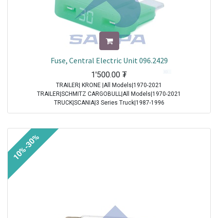
Fuse, Central Electric Unit 096.2429
1'500.00
₮
TRAILER| KRONE |All Models|1970-2021
TRAILER|SCHMITZ CARGOBULL|All Models|1970-2021
TRUCK|SCANIA|3 Series Truck|1987-1996
TRUCK|IVECO|Eurocargo I|1991-2003
TRUCK|IVECO|Eurostar|1992-2002
TRUCK|IVECO|Eurotech|1992-2002
10%-30%
TRUCK|SCANIA|4 Series Truck|1994-2008
TRUCK|DAF|95XF|1997-2002
TRUCK|DAF|75CF|1998-2000
TRUCK|DAF|85CF|1998-2000
TRUCK|IVECO|Powerstar|1999-2009
TRUCK|DAF|CF65|2001-2013
TRUCK|DAF|CF75|2001-2013
TRUCK|DAF|CF85|2001-2013
TRUCK|DAF|XF95|2002-2006
TRUCK|IVECO|Stralis|2002-2007