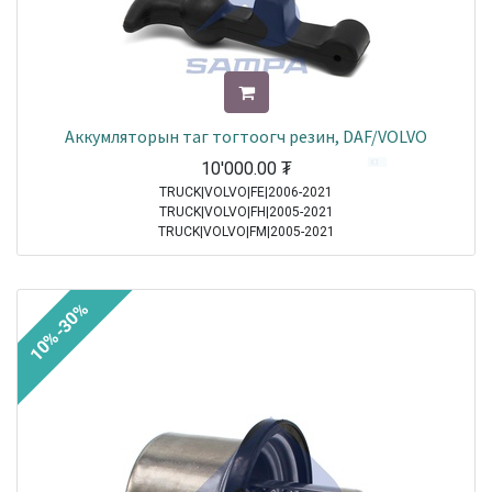
Аккумляторын таг тогтоогч резин, DAF/VOLVO
10'000.00
₮
TRUCK|VOLVO|FE|2006-2021
TRUCK|VOLVO|FH|2005-2021
TRUCK|VOLVO|FM|2005-2021
TRUCK|DAF|95XF|1997-2002
TRUCK|DAF|65CF|1998-2000
TRUCK|DAF|75CF|1998-2000
10%-30%
TRUCK|DAF|85CF|1998-2000
TRUCK|MERCEDES|Atego|1998-2004
TRUCK|MERCEDES|Axor|2001-2004
TRUCK|DAF|CF65|2001-2013
TRUCK|DAF|CF75|2001-2013
TRUCK|DAF|CF85|2001-2013
TRUCK|DAF|XF95|2002-2006
TRUCK|MERCEDES|Atego 2|2004-2021
TRUCK|MERCEDES|Axor 2|2004-2021
TRUCK|DAF|XF105|2005-2021