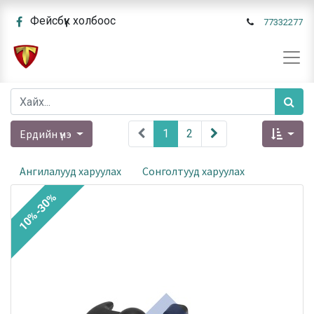
Фейсбүүк холбоос
77332277
Ердийн үнэ
1
2
Ангилалууд харуулах
Сонголтууд харуулах
10%-30%