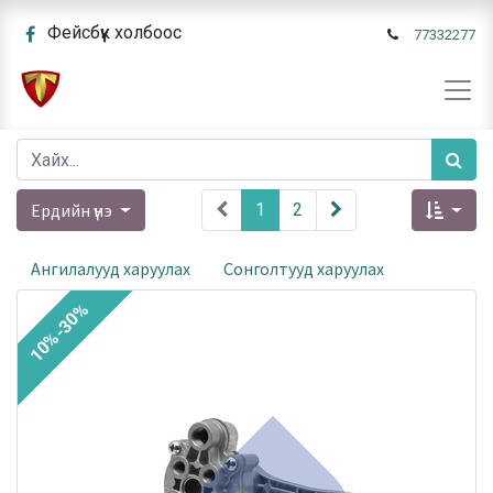
Фейсбүүк холбоос
77332277
Ердийн үнэ
1
2
Ангилалууд харуулах
Сонголтууд харуулах
10%-30%