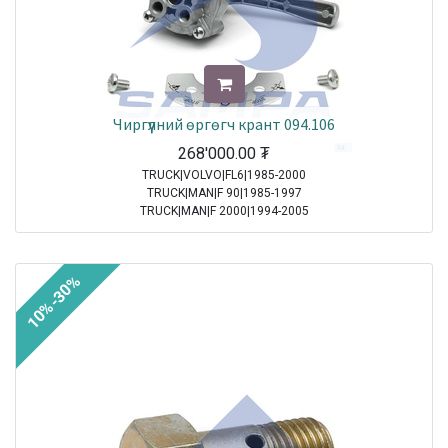
Чиргүүлний өргөгч крант 094.106
268'000.00
₮
TRUCK|VOLVO|FL6|1985-2000
TRUCK|MAN|F 90|1985-1997
TRUCK|MAN|F 2000|1994-2005
TRUCK|MAN|M 2000 M|1995-2005
TRUCK|MAN|M 2000 L|1995-2007
10%-30%
Sale