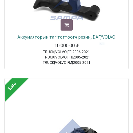
Аккумляторын таг тогтоогч резин, DAF/VOLVO
10'000.00
₮
TRUCK|VOLVO|FE|2006-2021
TRUCK|VOLVO|FH|2005-2021
TRUCK|VOLVO|FM|2005-2021
TRUCK|DAF|95XF|1997-2002
TRUCK|DAF|65CF|1998-2000
TRUCK|DAF|75CF|1998-2000
Sale
TRUCK|DAF|85CF|1998-2000
TRUCK|MERCEDES|Atego|1998-2004
TRUCK|MERCEDES|Axor|2001-2004
TRUCK|DAF|CF65|2001-2013
TRUCK|DAF|CF75|2001-2013
TRUCK|DAF|CF85|2001-2013
TRUCK|DAF|XF95|2002-2006
TRUCK|MERCEDES|Atego 2|2004-2021
TRUCK|MERCEDES|Axor 2|2004-2021
TRUCK|DAF|XF105|2005-2021