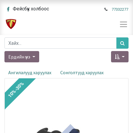
Фейсбүүк холбоос
77332277
Ердийн үнэ
Ангилалууд харуулах
Сонголтууд харуулах
10%-30%