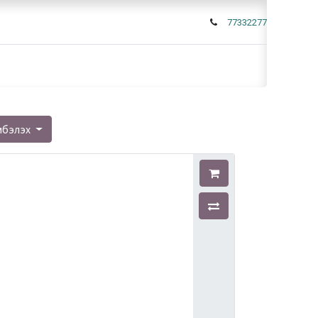
77332277
мбэлэх