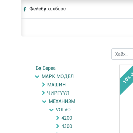
Фейсбүүк холбоос
Бүх Бараа
10%-
МАРК МОДЕЛ
МАШИН
ЧИРГҮҮЛ
МЕХАНИЗМ
VOLVO
4200
4300