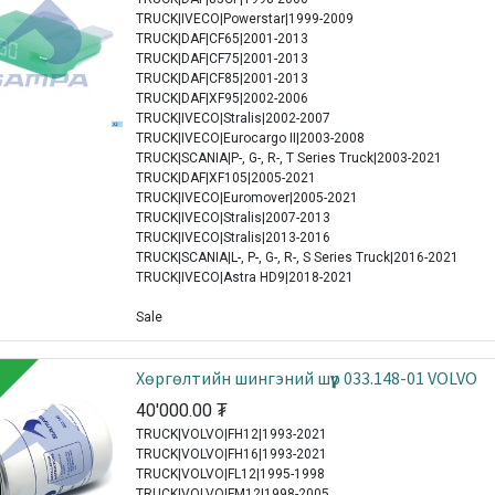
TRUCK|IVECO|Powerstar|1999-2009
TRUCK|DAF|CF65|2001-2013
TRUCK|DAF|CF75|2001-2013
TRUCK|DAF|CF85|2001-2013
TRUCK|DAF|XF95|2002-2006
TRUCK|IVECO|Stralis|2002-2007
TRUCK|IVECO|Eurocargo II|2003-2008
TRUCK|SCANIA|P-, G-, R-, T Series Truck|2003-2021
TRUCK|DAF|XF105|2005-2021
TRUCK|IVECO|Euromover|2005-2021
TRUCK|IVECO|Stralis|2007-2013
TRUCK|IVECO|Stralis|2013-2016
TRUCK|SCANIA|L-, P-, G-, R-, S Series Truck|2016-2021
TRUCK|IVECO|Astra HD9|2018-2021
Sale
Xөргөлтийн шингэний шүүр 033.148-01 VOLVO
40'000.00
₮
TRUCK|VOLVO|FH12|1993-2021
TRUCK|VOLVO|FH16|1993-2021
TRUCK|VOLVO|FL12|1995-1998
TRUCK|VOLVO|FM12|1998-2005