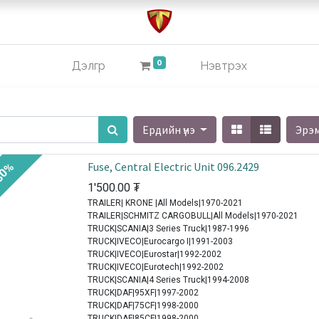
0
Дэлгүүр
Нэвтрэх
Ердийн үнэ
Эрэ
Fuse, Central Electric Unit 096.2429
30%
1'500.00
₮
TRAILER| KRONE |All Models|1970-2021
TRAILER|SCHMITZ CARGOBULL|All Models|1970-2021
TRUCK|SCANIA|3 Series Truck|1987-1996
TRUCK|IVECO|Eurocargo I|1991-2003
TRUCK|IVECO|Eurostar|1992-2002
TRUCK|IVECO|Eurotech|1992-2002
TRUCK|SCANIA|4 Series Truck|1994-2008
TRUCK|DAF|95XF|1997-2002
TRUCK|DAF|75CF|1998-2000
TRUCK|DAF|85CF|1998-2000