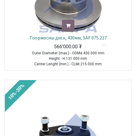
Тоормосны диск, 430мм, SAF 075.217
566'000.00
₮
Outer Diameter (max.) - ODMa:430.000 mm
Height - H:131.000 mm
Center Lenght (min.) - CLMi:215.000 mm
Thread Size (Min.) - TSMi:M14X1.5
TRAILER|SAF|B9-22|1970-2021
10%-30%
TRAILER|SAF|BL9|1970-2021
Sale