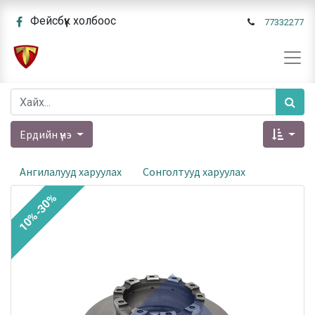
Фейсбүүк холбоос
77332277
Ердийн үнэ
Ангилалууд харуулах
Сонголтууд харуулах
10%-30%