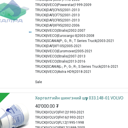
TRUCK|IVECO|Powerstar|1999-2009
TRUCK|DAF|CF65|2001-2013
TRUCK|DAF|CF75|2001-2013
TRUCK|DAF|CF85|2001-2013
TRUCK|DAF|XF95|2002-2006
TRUCK|IVECO|Stralis|2002-2007
TRUCK|IVECO|Eurocargo II|2003-2008
TRUCK|SCANIA|P-, G-, R-, T Series Truck|2003-2021
TRUCK|DAF|XF105|2005-2021
TRUCK|IVECO|Euromover|2005-2021
TRUCK|IVECO|Stralis|2007-2013
TRUCK|IVECO|Stralis|2013-2016
TRUCK|SCANIA|L-, P-, G-, R-, S Series Truck|2016-2021
TRUCK|IVECO|Astra HD9|2018-2021
Sale
Xөргөлтийн шингэний шүүр 033.148-01 VOLVO
40'000.00
₮
TRUCK|VOLVO|FH12|1993-2021
TRUCK|VOLVO|FH16|1993-2021
TRUCK|VOLVO|FL12|1995-1998
TRUCK|VOLVO|FM12|1998-2005