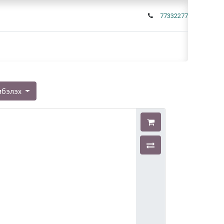
77332277
мбэлэх