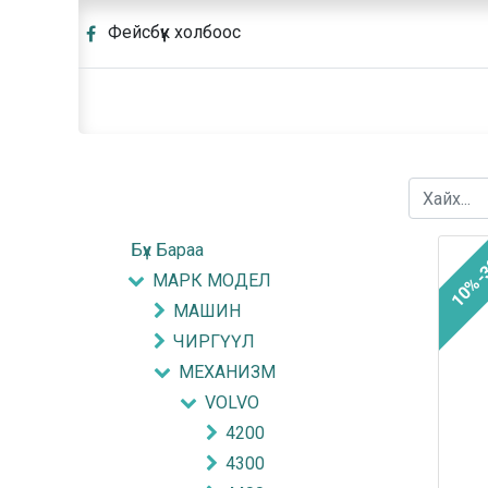
Фейсбүүк холбоос
Бүх Бараа
10%-
МАРК МОДЕЛ
МАШИН
ЧИРГҮҮЛ
МЕХАНИЗМ
VOLVO
4200
4300