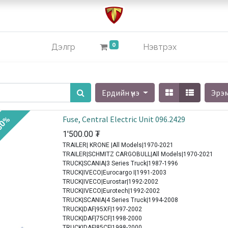
0
Дэлгүүр
Нэвтрэх
Ердийн үнэ
Эрэ
Fuse, Central Electric Unit 096.2429
30%
1'500.00
₮
TRAILER| KRONE |All Models|1970-2021
TRAILER|SCHMITZ CARGOBULL|All Models|1970-2021
TRUCK|SCANIA|3 Series Truck|1987-1996
TRUCK|IVECO|Eurocargo I|1991-2003
TRUCK|IVECO|Eurostar|1992-2002
TRUCK|IVECO|Eurotech|1992-2002
TRUCK|SCANIA|4 Series Truck|1994-2008
TRUCK|DAF|95XF|1997-2002
TRUCK|DAF|75CF|1998-2000
TRUCK|DAF|85CF|1998-2000