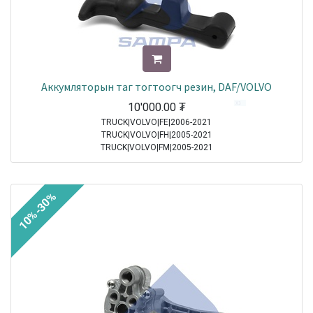
Аккумляторын таг тогтоогч резин, DAF/VOLVO
10'000.00
₮
TRUCK|VOLVO|FE|2006-2021
TRUCK|VOLVO|FH|2005-2021
TRUCK|VOLVO|FM|2005-2021
TRUCK|DAF|95XF|1997-2002
TRUCK|DAF|65CF|1998-2000
TRUCK|DAF|75CF|1998-2000
10%-30%
TRUCK|DAF|85CF|1998-2000
TRUCK|MERCEDES|Atego|1998-2004
TRUCK|MERCEDES|Axor|2001-2004
TRUCK|DAF|CF65|2001-2013
TRUCK|DAF|CF75|2001-2013
TRUCK|DAF|CF85|2001-2013
TRUCK|DAF|XF95|2002-2006
TRUCK|MERCEDES|Atego 2|2004-2021
TRUCK|MERCEDES|Axor 2|2004-2021
TRUCK|DAF|XF105|2005-2021