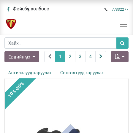
Фейсбүүк холбоос
77332277
Ердийн үнэ
1
2
3
4
Ангилалууд харуулах
Сонголтууд харуулах
10%-30%