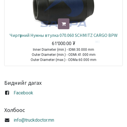
Чиргүүлний Нумны втулка 070.060 SCHMITZ CARGO BPW
61'000.00
₮
Inner Diameter (min.) - IDMi:30.000 mm
Outer Diameter (min.) - ODMi:41.000 mm
Outer Diameter (max.) - ODMa:60.000 mm
Height - H:102.000 mm
Internal Height - IH:98.000 mm
TRAILER|BPW|AL|1970-2021
Биднийг дагах
TRAILER|BPW|O|1970-2021
TRAILER|BPW|SL|1970-2021
Facebook
TRAILER|BPW|Trailing arm ( width 100 mm )|1970-2021
TRAILER|ROR-MERITOR|FL11000 Series|1970-2021
TRAILER|ROR-MERITOR|FL9000 Series|1970-2021
Холбоос
TRAILER|ROR-MERITOR|FP11000 Series|1970-2021
TRAILER|SCHMITZ CARGOBULL|All Models|1970-2021
info@truckdoctor.mn
Sale