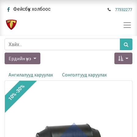
Фейсбүүк холбоос
77332277
Ердийн үнэ
Ангилалууд харуулах
Сонголтууд харуулах
10%-30%