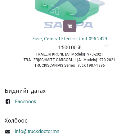
Fuse, Central Electric Unit 096.2429
1'500.00
₮
TRAILER| KRONE |All Models|1970-2021
TRAILER|SCHMITZ CARGOBULL|All Models|1970-2021
TRUCK|SCANIA|3 Series Truck|1987-1996
TRUCK|IVECO|Eurocargo I|1991-2003
TRUCK|IVECO|Eurostar|1992-2002
TRUCK|IVECO|Eurotech|1992-2002
TRUCK|SCANIA|4 Series Truck|1994-2008
Биднийг дагах
TRUCK|DAF|95XF|1997-2002
TRUCK|DAF|75CF|1998-2000
Facebook
TRUCK|DAF|85CF|1998-2000
TRUCK|IVECO|Powerstar|1999-2009
TRUCK|DAF|CF65|2001-2013
Холбоос
TRUCK|DAF|CF75|2001-2013
TRUCK|DAF|CF85|2001-2013
info@truckdoctor.mn
TRUCK|DAF|XF95|2002-2006
TRUCK|IVECO|Stralis|2002-2007