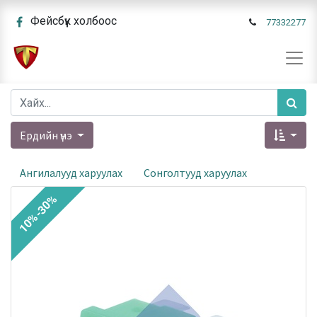
Фейсбүүк холбоос
77332277
Ердийн үнэ
Ангилалууд харуулах
Сонголтууд харуулах
10%-30%