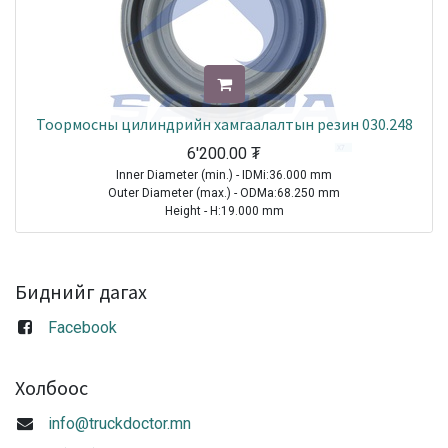
Тоормосны цилиндрийн хамгаалалтын резин 030.248
6'200.00
₮
Inner Diameter (min.) - IDMi:36.000 mm
Outer Diameter (max.) - ODMa:68.250 mm
Height - H:19.000 mm
TRAILER|ROR-MERITOR|FCSS|ADrumBrakeAssembly
TRUCK|VOLVO|FE6|1970-2021
TRUCK|VOLVO|FE7|1970-2021
Биднийг дагах
TRUCK|VOLVO|FH12|1993-2021
TRUCK|VOLVO|FH16|1993-2021
Facebook
TRUCK|VOLVO|FL10|1985-1998
TRUCK|VOLVO|FL12|1995-1998
TRUCK|VOLVO|FL6|1985-2000
Холбоос
TRUCK|VOLVO|FLC|1996-2000
TRUCK|VOLVO|FM10|1998-2001
info@truckdoctor.mn
TRUCK|VOLVO|FM12|1998-2005
TRUCK|VOLVO|FM7|1998-2001