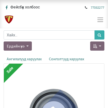
Фейсбүүк холбоос
77332277
Ердийн үнэ
Ангилалууд харуулах
Сонголтууд харуулах
Sale