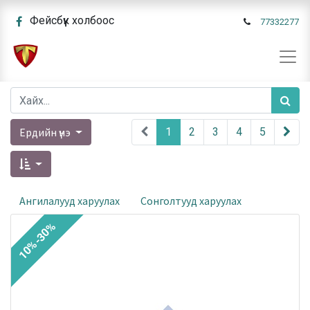
Фейсбүүк холбоос
77332277
Ердийн үнэ
1
2
3
4
5
Ангилалууд харуулах
Сонголтууд харуулах
10%-30%