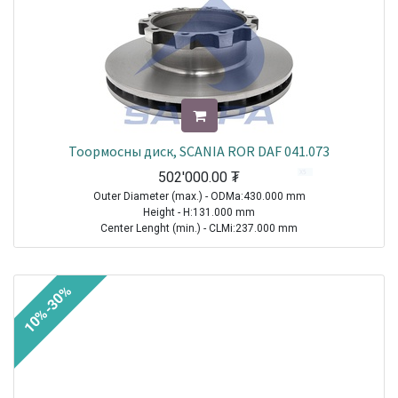
Тоормосны диск, SCANIA ROR DAF 041.073
502'000.00
₮
Outer Diameter (max.) - ODMa:430.000 mm
Height - H:131.000 mm
Center Lenght (min.) - CLMi:237.000 mm
Thread Size (Min.) - TSMi:M16X1.5
TRAILER|ROR-MERITOR|Other Axle Series|1970-2021
10%-30%
TRUCK|SCANIA|4 Series Truck|1994-2008
TRUCK|SCANIA|P-, G-, R-, T Series Truck|2003-2021
TRUCK|SCANIA|L-, P-, G-, R-, S Series Truck|2016-2021
Sale