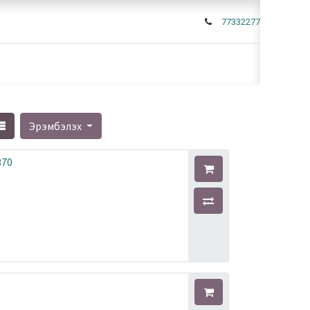
77332277
Эрэмбэлэх
370