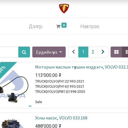
0
Дэлгүүр
Нэвтрэх
Ердийн үнэ
1
2
Моторын маслын түвшин мэдрэгч, VOLVO 032.
30%
113'000.00
₮
TRUCK|VOLVO|FH12|1993-2021
TRUCK|VOLVO|FH16|1993-2021
TRUCK|VOLVO|FM12|1998-2005
Sale
Усны насос, VOLVO 033.168
488'000.00
₮