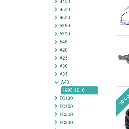
4400
4500
4600
5350
6300
646
A20
A25
A30
A35
A40
1995-2010
10%-
EC130
EC150
EC300
EC330