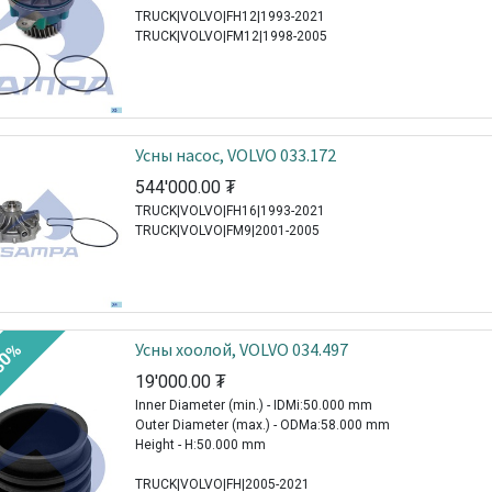
TRUCK|VOLVO|FH12|1993-2021
TRUCK|VOLVO|FM12|1998-2005
Усны насос, VOLVO 033.172
544'000.00
₮
TRUCK|VOLVO|FH16|1993-2021
TRUCK|VOLVO|FM9|2001-2005
Усны хоолой, VOLVO 034.497
30%
19'000.00
₮
Inner Diameter (min.) - IDMi:50.000 mm
Outer Diameter (max.) - ODMa:58.000 mm
Height - H:50.000 mm
TRUCK|VOLVO|FH|2005-2021