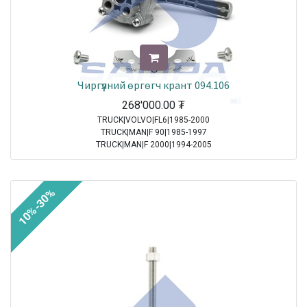
Чиргүүлний өргөгч крант 094.106
268'000.00
₮
TRUCK|VOLVO|FL6|1985-2000
TRUCK|MAN|F 90|1985-1997
TRUCK|MAN|F 2000|1994-2005
TRUCK|MAN|M 2000 M|1995-2005
TRUCK|MAN|M 2000 L|1995-2007
10%-30%
Sale