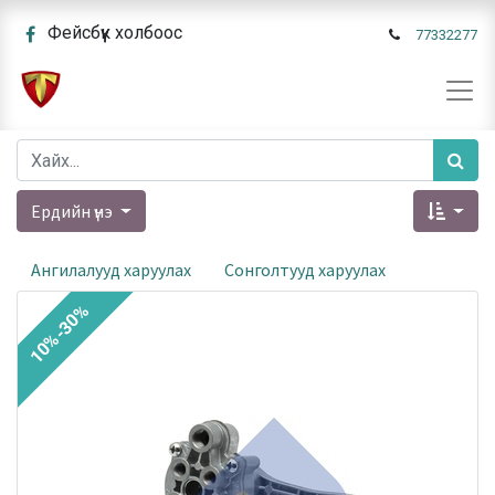
Фейсбүүк холбоос
77332277
Ердийн үнэ
Ангилалууд харуулах
Сонголтууд харуулах
10%-30%