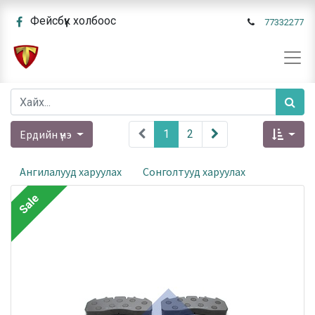
Фейсбүүк холбоос
77332277
Ердийн үнэ
1
2
Ангилалууд харуулах
Сонголтууд харуулах
Sale