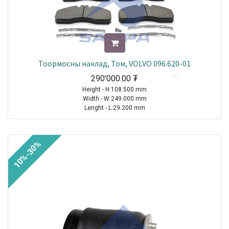
Тоормосны наклад, Том, VOLVO 096.620-01
290'000.00
₮
Height - H:108.500 mm
Width - W:249.000 mm
Lenght - L:29.200 mm
BUS| MERCEDES |Tourismo (O 350)|1994-2021
TRUCK| RENAULT |Premium|1996-2021
10%-30%
TRUCK| RENAULT |C Series|2013 - 2021
TRUCK| RENAULT |D Wide Series|2013-2021
TRUCK| RENAULT |D Narrow Series|2013-2021
TRUCK| RENAULT |Premium 2|2005-2021
TRUCK| RENAULT |Midlum|2000-2013
TRAILER|ROR-MERITOR|Other Axle Series|1970-2021
TRUCK|VOLVO| FH12|FH13|FH16|FM|FM (4)|FM12|FM13|FM9|FE (3)|FEE
(3)|FH|FH (4)
BUS| VOLVO |B9|2002-2021
BUS| VOLVO |B12|1992-2021