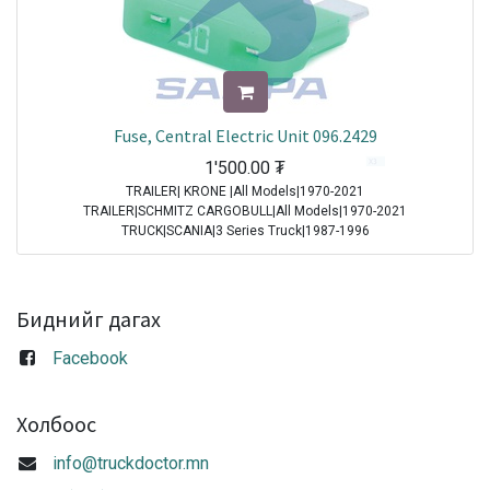
Fuse, Central Electric Unit 096.2429
1'500.00
₮
TRAILER| KRONE |All Models|1970-2021
TRAILER|SCHMITZ CARGOBULL|All Models|1970-2021
TRUCK|SCANIA|3 Series Truck|1987-1996
TRUCK|IVECO|Eurocargo I|1991-2003
TRUCK|IVECO|Eurostar|1992-2002
TRUCK|IVECO|Eurotech|1992-2002
TRUCK|SCANIA|4 Series Truck|1994-2008
Биднийг дагах
TRUCK|DAF|95XF|1997-2002
TRUCK|DAF|75CF|1998-2000
Facebook
TRUCK|DAF|85CF|1998-2000
TRUCK|IVECO|Powerstar|1999-2009
TRUCK|DAF|CF65|2001-2013
Холбоос
TRUCK|DAF|CF75|2001-2013
TRUCK|DAF|CF85|2001-2013
info@truckdoctor.mn
TRUCK|DAF|XF95|2002-2006
TRUCK|IVECO|Stralis|2002-2007