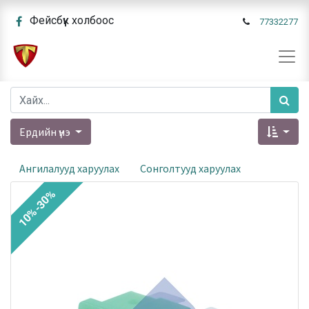
Фейсбүүк холбоос
77332277
Ердийн үнэ
Ангилалууд харуулах
Сонголтууд харуулах
10%-30%