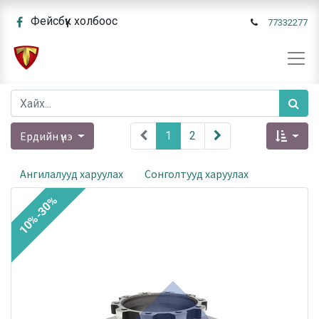
Фейсбүүк холбоос
77332277
Ердийн үнэ
1
2
Ангилалууд харуулах
Сонголтууд харуулах
10%-30%