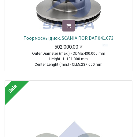
Тоормосны диск, SCANIA ROR DAF 041.073
502'000.00
₮
Outer Diameter (max.) - ODMa:430.000 mm
Height - H:131.000 mm
Center Lenght (min.) - CLMi:237.000 mm
Thread Size (Min.) - TSMi:M16X1.5
TRAILER|ROR-MERITOR|Other Axle Series|1970-2021
Sale
TRUCK|SCANIA|4 Series Truck|1994-2008
TRUCK|SCANIA|P-, G-, R-, T Series Truck|2003-2021
TRUCK|SCANIA|L-, P-, G-, R-, S Series Truck|2016-2021
Sale