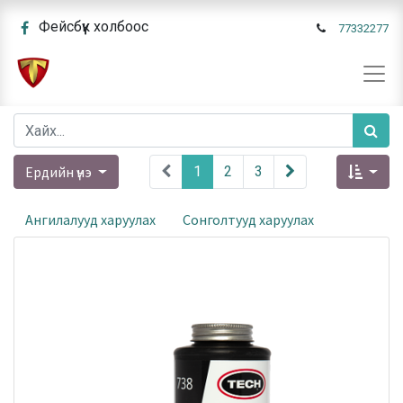
Фейсбүүк холбоос
77332277
Ердийн үнэ
1
2
3
Ангилалууд харуулах
Сонголтууд харуулах