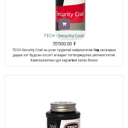
TECH - Security Coat
70'000.00
₮
TECH Security Coat нь усан суурьтай найрлагатай бөгөөд засварын
дараа хэт будсан хэсэгт агаарыг тогтворжуулах үйлчилгээтэй.
Хамгаалалтын цул хар өнгөтэй хатах болно