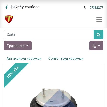
Фейсбүүк холбоос
77332277
Ердийн үнэ
Ангилалууд харуулах
Сонголтууд харуулах
10%-30%