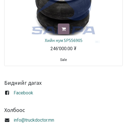
Хийн нум SP556905
246'000.00
₮
Sale
Биднийг дагах
Facebook
Холбоос
info@truckdoctor.mn