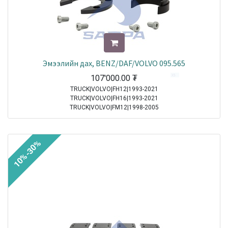
Эмээлийн дах, BENZ/DAF/VOLVO 095.565
107'000.00
₮
TRUCK|VOLVO|FH12|1993-2021
TRUCK|VOLVO|FH16|1993-2021
TRUCK|VOLVO|FM12|1998-2005
TRUCK|VOLVO|FM9|2001-2005
TRUCK|DAF|CF75|2001-2013
TRUCK|DAF|CF85|2001-2013
10%-30%
TRUCK|DAF|LF55|2001-2021
TRUCK|DAF|XF95|2002-2006
TRUCK|DAF|XF105|2005-2021
TRUCK|DAF|CF|2013-2021
TRUCK|DAF|XF|2013-2021
Sale