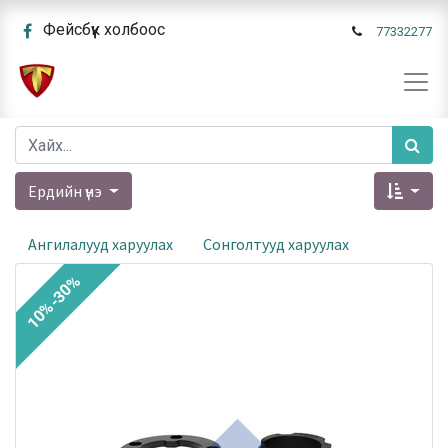
Фейсбүүк холбоос
77332277
Ердийн үнэ
Ангилалууд харуулах
Сонголтууд харуулах
10%-30%