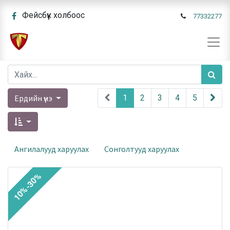
Фейсбүүк холбоос
77332277
Ердийн үнэ
1
2
3
4
5
Ангилалууд харуулах
Сонголтууд харуулах
10%-30%