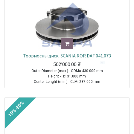
Тоормосны диск, SCANIA ROR DAF 041.073
502'000.00
₮
Outer Diameter (max.) - ODMa:430.000 mm
Height - H:131.000 mm
Center Lenght (min.) - CLMi:237.000 mm
Thread Size (Min.) - TSMi:M16X1.5
TRAILER|ROR-MERITOR|Other Axle Series|1970-2021
10%-30%
TRUCK|SCANIA|4 Series Truck|1994-2008
TRUCK|SCANIA|P-, G-, R-, T Series Truck|2003-2021
TRUCK|SCANIA|L-, P-, G-, R-, S Series Truck|2016-2021
Sale