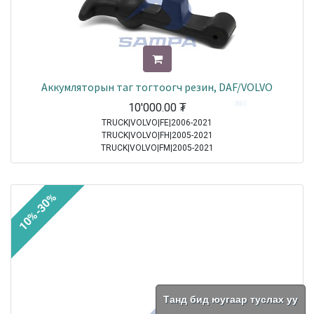
Аккумляторын таг тогтоогч резин, DAF/VOLVO
10'000.00
₮
TRUCK|VOLVO|FE|2006-2021
TRUCK|VOLVO|FH|2005-2021
TRUCK|VOLVO|FM|2005-2021
TRUCK|DAF|95XF|1997-2002
TRUCK|DAF|65CF|1998-2000
TRUCK|DAF|75CF|1998-2000
10%-30%
TRUCK|DAF|85CF|1998-2000
TRUCK|MERCEDES|Atego|1998-2004
TRUCK|MERCEDES|Axor|2001-2004
TRUCK|DAF|CF65|2001-2013
TRUCK|DAF|CF75|2001-2013
TRUCK|DAF|CF85|2001-2013
TRUCK|DAF|XF95|2002-2006
TRUCK|MERCEDES|Atego 2|2004-2021
Танд бид юугаар туслах уу
TRUCK|MERCEDES|Axor 2|2004-2021
TRUCK|DAF|XF105|2005-2021