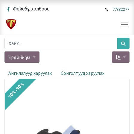
Фейсбүүк холбоос
77332277
Ердийн үнэ
Ангилалууд харуулах
Сонголтууд харуулах
10%-30%