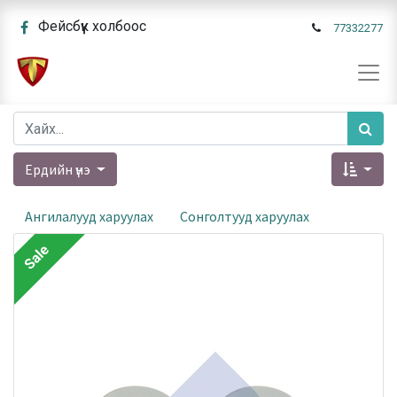
Фейсбүүк холбоос
77332277
Ердийн үнэ
Ангилалууд харуулах
Сонголтууд харуулах
Sale