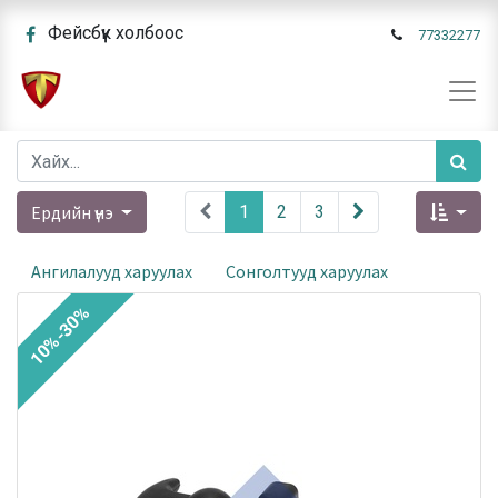
Фейсбүүк холбоос
77332277
Ердийн үнэ
1
2
3
Ангилалууд харуулах
Сонголтууд харуулах
10%-30%