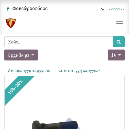
Фейсбүүк холбоос
77332277
Ердийн үнэ
Ангилалууд харуулах
Сонголтууд харуулах
10%-30%