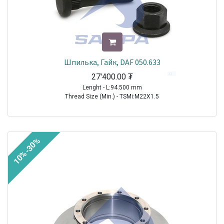
Шпилька, Гайк, DAF 050.633
27'400.00
₮
Lenght - L:94.500 mm
Thread Size (Min.) - TSMi:M22X1.5
TRUCK|DAF|95XF|1997-2002
TRUCK|DAF|85CF|1998-2000
TRUCK|DAF|CF75|2001-2013
10%-30%
TRUCK|DAF|CF85|2001-2013
TRUCK|DAF|CF|2013-2021
Sale