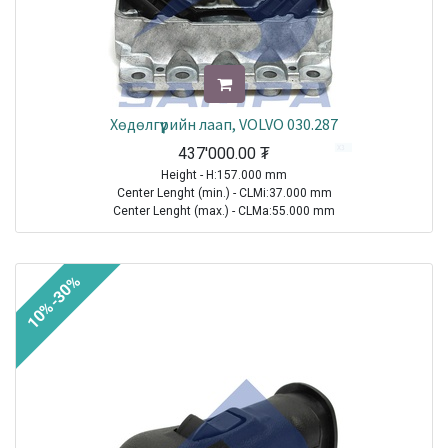
Хөдөлгүүрийн лаап, VOLVO 030.287
437'000.00
₮
Height - H:157.000 mm
Center Lenght (min.) - CLMi:37.000 mm
Center Lenght (max.) - CLMa:55.000 mm
Thread Size (Min.) - TSMi:M16X2
TRUCK|VOLVO|FH12|1993-2021
10%-30%
TRUCK|VOLVO|FH16|1993-2021
TRUCK|VOLVO|FH565|1993-2021
TRUCK|VOLVO|FM10|1998-2001
TRUCK|VOLVO|FM12|1998-2005