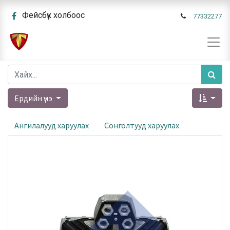
Фейсбүүк холбоос
77332277
Ердийн үнэ
Ангилалууд харуулах
Сонголтууд харуулах