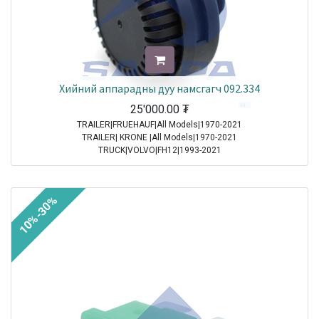
Хийний аппарадны дуу намсгагч 092.334
25'000.00
₮
TRAILER|FRUEHAUF|All Models|1970-2021
TRAILER| KRONE |All Models|1970-2021
TRUCK|VOLVO|FH12|1993-2021
TRUCK|VOLVO|FH16|1993-2021
TRUCK|VOLVO|FL6|1985-2000
TRUCK|VOLVO|FM10|1998-2001
10%-30%
TRUCK|VOLVO|FM12|1998-2005
TRUCK|VOLVO|FM7|1998-2001
TRUCK|VOLVO|FM9|2001-2005
TRUCK|VOLVO|FS7|1994-1996
TRUCK|MAN|Other Truck Series|1970-2021
TRUCK|MAN|F 90|1985-1997
TRUCK|SCANIA|3 Series Truck|1987-1996
TRUCK|IVECO|Eurocargo I|1991-2003
TRUCK|IVECO|Eurostar|1992-2002
TRUCK|IVECO|Eurotech|1992-2002