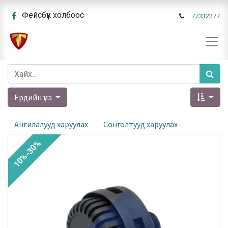
Фейсбүүк холбоос
77332277
Ердийн үнэ
Ангилалууд харуулах
Сонголтууд харуулах
10%-30%