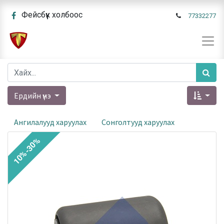
Фейсбүүк холбоос
77332277
Ердийн үнэ
Ангилалууд харуулах
Сонголтууд харуулах
10%-30%