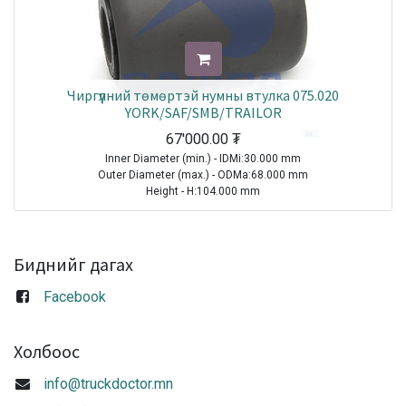
Чиргүүлний төмөртэй нумны втулка 075.020
YORK/SAF/SMB/TRAILOR
67'000.00
₮
Inner Diameter (min.) - IDMi:30.000 mm
Outer Diameter (max.) - ODMa:68.000 mm
Height - H:104.000 mm
Internal Height - IH:100.000 mm
TRAILER|FRUEHAUF|All Models|1970-2021
TRAILER|SAF|AR 112|1970-2021
Биднийг дагах
TRAILER|SAF|AR 314 EH|EO314EH
TRAILER|SAF|AR 316|EU316
Facebook
TRAILER|SAF|AR 411 E|EM411E
TRAILER|SAF|AR 411 EH|EM411EH
TRAILER|SAF|AR 414 EH|EO414EH
Холбоос
TRAILER|SAF|AR 416 EH|EU416EH
TRAILER|SAF|AR 421|1970-2021
info@truckdoctor.mn
Sale