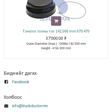
Тэнхлэг голны таг 142.500 mm 070.470
37'000.00
₮
Outer Diameter (max.) - ODMa:142.500 mm
Height - H:56.300 mm
TRAILER|BPW|Eco Plus 2 Hub System|1970-2021
TRAILER|BPW|SH Series( Disc Brakes SB 4345 )|1996-2010
TRAILER|BPW|S..LL Series ( Disc Brakes SB 3745)|1998-2010
TRAILER|BPW|SKH Series ( Disc Brakes 3745 )|1998-2010
Биднийг дагах
Sale
Facebook
Холбоос
info@truckdoctor.mn