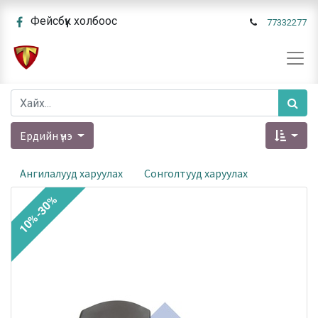
Фейсбүүк холбоос
77332277
Ердийн үнэ
Ангилалууд харуулах
Сонголтууд харуулах
10%-30%