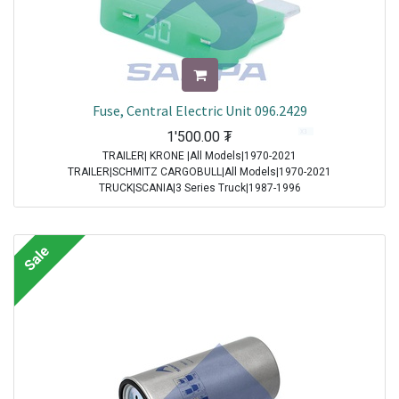
Fuse, Central Electric Unit 096.2429
1'500.00
₮
TRAILER| KRONE |All Models|1970-2021
TRAILER|SCHMITZ CARGOBULL|All Models|1970-2021
TRUCK|SCANIA|3 Series Truck|1987-1996
TRUCK|IVECO|Eurocargo I|1991-2003
TRUCK|IVECO|Eurostar|1992-2002
TRUCK|IVECO|Eurotech|1992-2002
Sale
TRUCK|SCANIA|4 Series Truck|1994-2008
TRUCK|DAF|95XF|1997-2002
TRUCK|DAF|75CF|1998-2000
TRUCK|DAF|85CF|1998-2000
TRUCK|IVECO|Powerstar|1999-2009
TRUCK|DAF|CF65|2001-2013
TRUCK|DAF|CF75|2001-2013
TRUCK|DAF|CF85|2001-2013
TRUCK|DAF|XF95|2002-2006
TRUCK|IVECO|Stralis|2002-2007