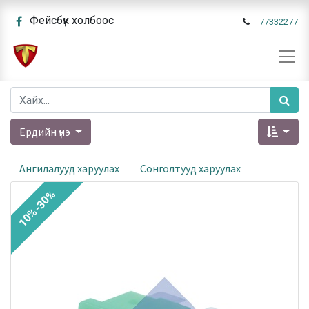
Фейсбүүк холбоос
77332277
Ердийн үнэ
Ангилалууд харуулах
Сонголтууд харуулах
10%-30%