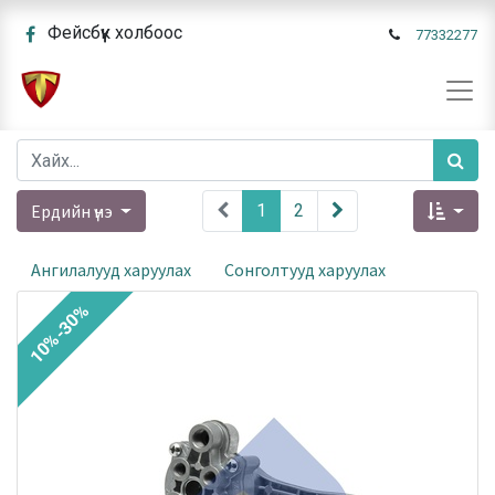
Фейсбүүк холбоос
77332277
Ердийн үнэ
1
2
Ангилалууд харуулах
Сонголтууд харуулах
10%-30%