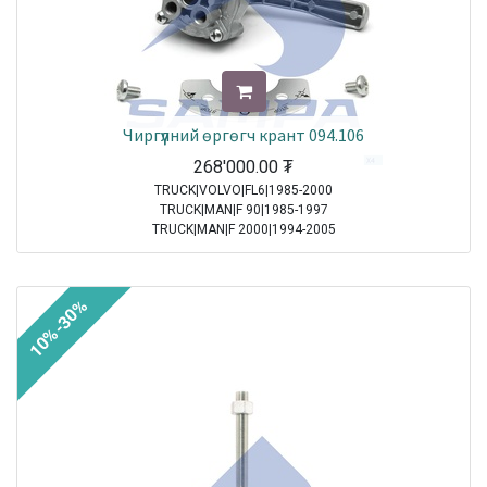
Чиргүүлний өргөгч крант 094.106
268'000.00
₮
TRUCK|VOLVO|FL6|1985-2000
TRUCK|MAN|F 90|1985-1997
TRUCK|MAN|F 2000|1994-2005
TRUCK|MAN|M 2000 M|1995-2005
TRUCK|MAN|M 2000 L|1995-2007
10%-30%
Sale