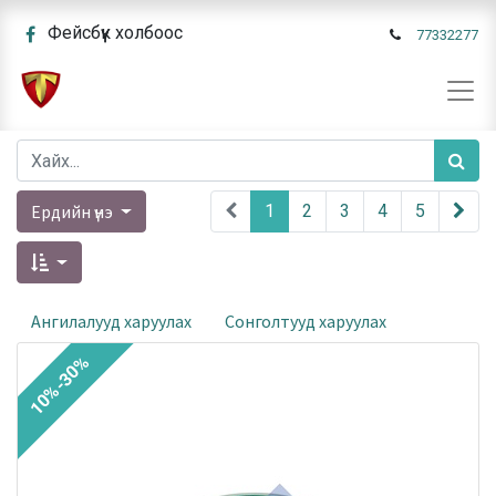
Фейсбүүк холбоос
77332277
Ердийн үнэ
1
2
3
4
5
Ангилалууд харуулах
Сонголтууд харуулах
10%-30%