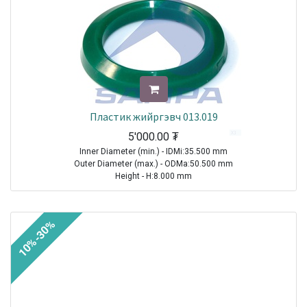
Пластик жийргэвч 013.019
5'000.00
₮
Inner Diameter (min.) - IDMi:35.500 mm
Outer Diameter (max.) - ODMa:50.500 mm
Height - H:8.000 mm
TRUCK|VOLVO|FH|2005-2021
TRUCK|VOLVO|FH12|1993-2021
10%-30%
TRUCK|VOLVO|FH16|1993-2021
TRUCK|VOLVO|FM|2005-2021
TRUCK|VOLVO|FM10|1998-2001
TRUCK|VOLVO|FM12|1998-2005
TRUCK|VOLVO|FM7|1998-2001
TRUCK|VOLVO|FM9|2001-2005