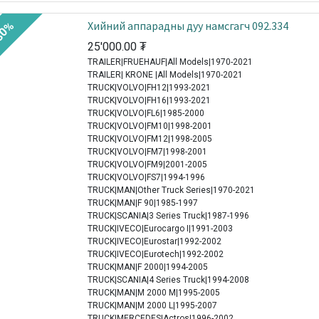
Хийний аппарадны дуу намсгагч 092.334
30%
25'000.00
₮
TRAILER|FRUEHAUF|All Models|1970-2021
TRAILER| KRONE |All Models|1970-2021
TRUCK|VOLVO|FH12|1993-2021
TRUCK|VOLVO|FH16|1993-2021
TRUCK|VOLVO|FL6|1985-2000
TRUCK|VOLVO|FM10|1998-2001
TRUCK|VOLVO|FM12|1998-2005
TRUCK|VOLVO|FM7|1998-2001
TRUCK|VOLVO|FM9|2001-2005
TRUCK|VOLVO|FS7|1994-1996
TRUCK|MAN|Other Truck Series|1970-2021
TRUCK|MAN|F 90|1985-1997
TRUCK|SCANIA|3 Series Truck|1987-1996
TRUCK|IVECO|Eurocargo I|1991-2003
TRUCK|IVECO|Eurostar|1992-2002
TRUCK|IVECO|Eurotech|1992-2002
TRUCK|MAN|F 2000|1994-2005
TRUCK|SCANIA|4 Series Truck|1994-2008
TRUCK|MAN|M 2000 M|1995-2005
TRUCK|MAN|M 2000 L|1995-2007
TRUCK|MERCEDES|Actros|1996-2002