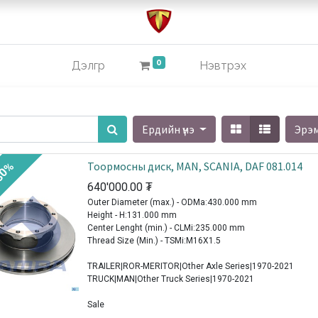
0
Дэлгүүр
Нэвтрэх
Ердийн үнэ
Эрэ
Тоормосны диск, MAN, SCANIA, DAF 081.014
30%
640'000.00
₮
Outer Diameter (max.) - ODMa:430.000 mm
Height - H:131.000 mm
Center Lenght (min.) - CLMi:235.000 mm
Thread Size (Min.) - TSMi:M16X1.5
TRAILER|ROR-MERITOR|Other Axle Series|1970-2021
TRUCK|MAN|Other Truck Series|1970-2021
Sale