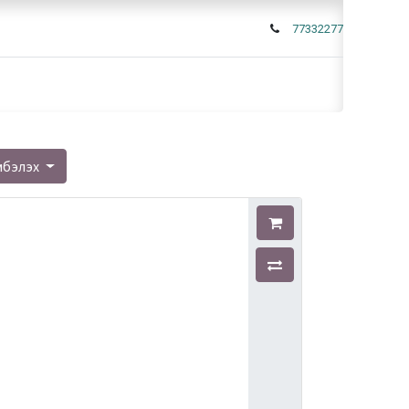
77332277
мбэлэх