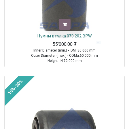
Нумны втулка 070.202 BPW
55'000.00
₮
Inner Diameter (min.) - IDMi:30.000 mm
Outer Diameter (max.) - ODMa:60.000 mm
Height - H:72.000 mm
Internal Height - IH:69.000 mm
Z00055 - Z:688.000 g
10%-30%
TRAILER|BPW|AL|1970-2021
TRAILER|BPW|Trailing arm ( width 70 mm ) ( Airlight II )|1970-2021
Sale