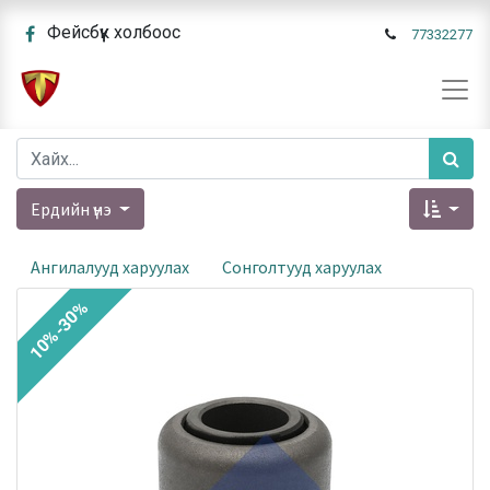
Фейсбүүк холбоос
77332277
Ердийн үнэ
Ангилалууд харуулах
Сонголтууд харуулах
10%-30%