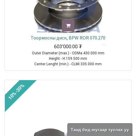
Тоормосны диск, BPW ROR 070.270
603'000.00
₮
Outer Diameter (max.) - ODMa:430.000 mm
Height - H:159.500 mm
Center Lenght (min.) - CLMi:335.000 mm
TRAILER|ROR-MERITOR|Other Axle Series|1970-2021
TRAILER|BPW|SH Series( Disc Brakes SB 4345 )|1996-2010
10%-30%
TRAILER|BPW|SH..LL Series ( Disc Brakes SB 4309|SB4345)
Sale
Танд бид юугаар туслах уу