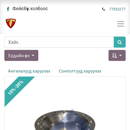
Фейсбүүк холбоос
77332277
Ердийн үнэ
Ангилалууд харуулах
Сонголтууд харуулах
10%-30%